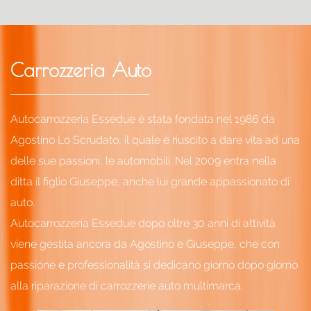
Carrozzeria Auto
Autocarrozzeria Essedue è stata fondata nel 1986 da
Agostino Lo Scrudato, il quale è riuscito a dare vita ad una
delle sue passioni, le automobili. Nel 2009 entra nella
ditta il figlio Giuseppe, anche lui grande appassionato di
auto.
Autocarrozzeria Essedue dopo oltre 30 anni di attività
viene gestita ancora da Agostino e Giuseppe, che con
passione e professionalità si dedicano giorno dopo giorno
alla riparazione di carrozzerie auto multimarca.